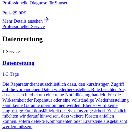
Professionelle Diagnose für Sunset
Preis:
29.00€
Mehr Details ansehen
Professioneller Service
Datenrettung
1
Service
Datenrettung
1-3 Tage
Die Reparatur dient ausschließlich dazu, den kurzfristigen Zugriff
auf die vorhandenen Daten wiederherzustellen. Bitte beachten Sie,
dass es sich hierbei um eine reine Notfalllösung handelt. Für die
Wirksamkeit der Reparatur oder eine vollständige Wiederherstellung
kann keine Garantie übernommen werden. Ebenso wird keine
langfristige Funktionsfähigkeit des Systems zugesichert. Zusätzlich
möchten wir darauf hinweisen, dass weitere Kosten anfallen
können, sofern defekte Komponenten oder Ersatzteile ausgetauscht
werden müssen.