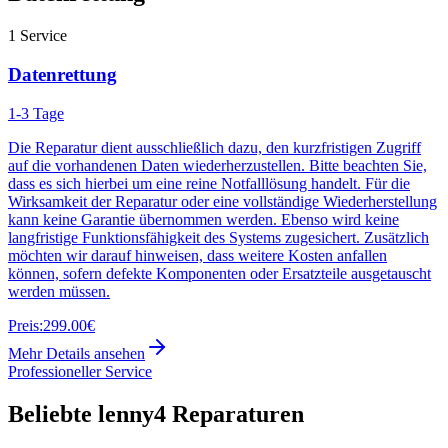
1
Service
Datenrettung
1-3 Tage
Die Reparatur dient ausschließlich dazu, den kurzfristigen Zugriff
auf die vorhandenen Daten wiederherzustellen. Bitte beachten Sie,
dass es sich hierbei um eine reine Notfalllösung handelt. Für die
Wirksamkeit der Reparatur oder eine vollständige Wiederherstellung
kann keine Garantie übernommen werden. Ebenso wird keine
langfristige Funktionsfähigkeit des Systems zugesichert. Zusätzlich
möchten wir darauf hinweisen, dass weitere Kosten anfallen
können, sofern defekte Komponenten oder Ersatzteile ausgetauscht
werden müssen.
Preis:
299.00€
Mehr Details ansehen
Professioneller Service
Beliebte
lenny4
Reparaturen