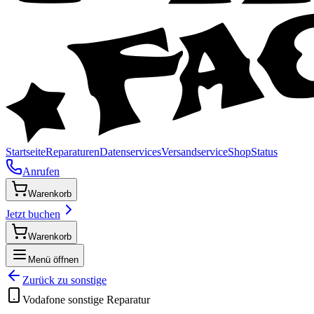
Startseite
Reparaturen
Datenservices
Versandservice
Shop
Status
Anrufen
Warenkorb
Jetzt buchen
Warenkorb
Menü öffnen
Zurück zu
sonstige
Vodafone
sonstige
Reparatur