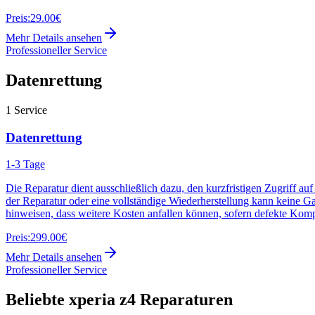
Preis:
29.00€
Mehr Details ansehen
Professioneller Service
Datenrettung
1
Service
Datenrettung
1-3 Tage
Die Reparatur dient ausschließlich dazu, den kurzfristigen Zugriff au
der Reparatur oder eine vollständige Wiederherstellung kann keine G
hinweisen, dass weitere Kosten anfallen können, sofern defekte Kom
Preis:
299.00€
Mehr Details ansehen
Professioneller Service
Beliebte
xperia z4
Reparaturen