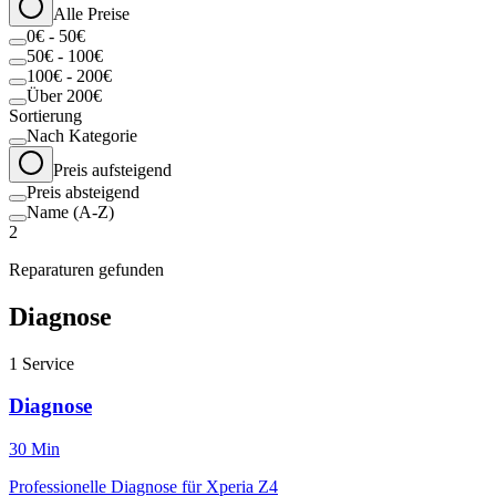
Alle Preise
0€ - 50€
50€ - 100€
100€ - 200€
Über 200€
Sortierung
Nach Kategorie
Preis aufsteigend
Preis absteigend
Name (A-Z)
2
Reparaturen gefunden
Diagnose
1
Service
Diagnose
30 Min
Professionelle Diagnose für Xperia Z4