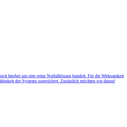
 sich hierbei um eine reine Notfalllösung handelt. Für die Wirksamkeit
ähigkeit des Systems zugesichert. Zusätzlich möchten wir darauf