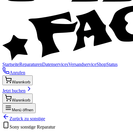
Startseite
Reparaturen
Datenservices
Versandservice
Shop
Status
Anrufen
Warenkorb
Jetzt buchen
Warenkorb
Menü öffnen
Zurück zu
sonstige
Sony
sonstige
Reparatur