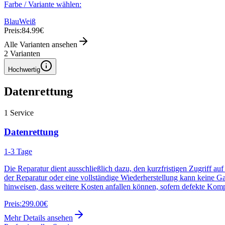
Farbe / Variante wählen:
Blau
Weiß
Preis:
84.99€
Alle Varianten ansehen
2
Varianten
Hochwertig
Datenrettung
1
Service
Datenrettung
1-3 Tage
Die Reparatur dient ausschließlich dazu, den kurzfristigen Zugriff au
der Reparatur oder eine vollständige Wiederherstellung kann keine G
hinweisen, dass weitere Kosten anfallen können, sofern defekte Kom
Preis:
299.00€
Mehr Details ansehen