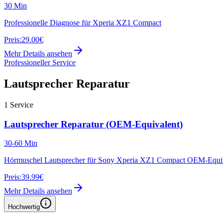
30 Min
Professionelle Diagnose für Xperia XZ1 Compact
Preis:
29.00€
Mehr Details ansehen
Professioneller Service
Lautsprecher Reparatur
1
Service
Lautsprecher Reparatur (OEM-Equivalent)
30-60 Min
Hörmuschel Lautsprecher für Sony Xperia XZ1 Compact OEM-Equi
Preis:
39.99€
Mehr Details ansehen
Hochwertig