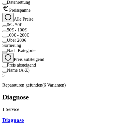
Datenrettung
Preisspanne
Alle Preise
0€ - 50€
50€ - 100€
100€ - 200€
Über 200€
Sortierung
Nach Kategorie
Preis aufsteigend
Preis absteigend
Name (A-Z)
5
Reparaturen gefunden
(
6
Varianten)
Diagnose
1
Service
Diagnose