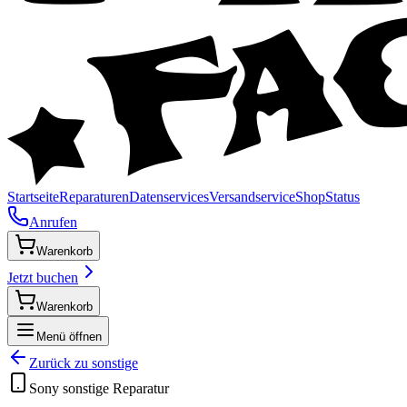
Startseite
Reparaturen
Datenservices
Versandservice
Shop
Status
Anrufen
Warenkorb
Jetzt buchen
Warenkorb
Menü öffnen
Zurück zu
sonstige
Sony
sonstige
Reparatur