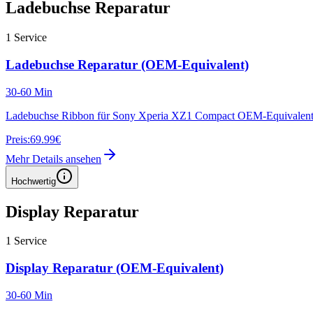
Ladebuchse Reparatur
1
Service
Ladebuchse Reparatur (OEM-Equivalent)
30-60 Min
Ladebuchse Ribbon für Sony Xperia XZ1 Compact OEM-Equivalen
Preis:
69.99€
Mehr Details ansehen
Hochwertig
Display Reparatur
1
Service
Display Reparatur (OEM-Equivalent)
30-60 Min