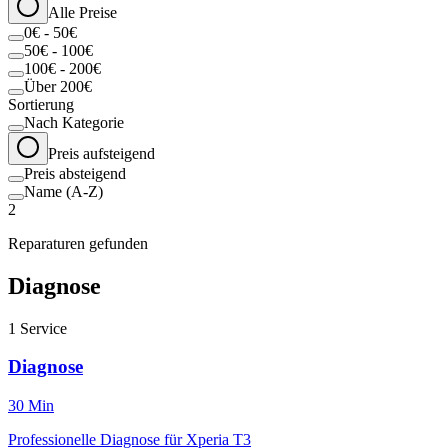
Alle Preise
0€ - 50€
50€ - 100€
100€ - 200€
Über 200€
Sortierung
Nach Kategorie
Preis aufsteigend
Preis absteigend
Name (A-Z)
2
Reparaturen gefunden
Diagnose
1
Service
Diagnose
30 Min
Professionelle Diagnose für Xperia T3