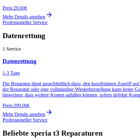
Preis:
29.00€
Mehr Details ansehen
Professioneller Service
Datenrettung
1
Service
Datenrettung
1-3 Tage
Die Reparatur dient ausschließlich dazu, den kurzfristigen Zugriff au
der Reparatur oder eine vollständige Wiederherstellung kann keine G
hinweisen, dass weitere Kosten anfallen können, sofern defekte Kom
Preis:
299.00€
Mehr Details ansehen
Professioneller Service
Beliebte
xperia t3
Reparaturen