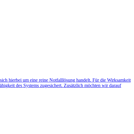
 sich hierbei um eine reine Notfalllösung handelt. Für die Wirksamkeit
ähigkeit des Systems zugesichert. Zusätzlich möchten wir darauf