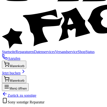
Startseite
Reparaturen
Datenservices
Versandservice
Shop
Status
Anrufen
Warenkorb
Jetzt buchen
Warenkorb
Menü öffnen
Zurück zu
sonstige
Sony
sonstige
Reparatur