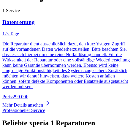
1
Service
Datenrettung
1-3 Tage
Die Reparatur dient ausschließlich dazu, den kurzfristigen Zugriff
auf die vorhandenen Daten wiederherzustellen. Bitte beachten Sie,
dass es sich hierbei um eine reine Notfalllösung handelt. Für die
Wirksamkeit der Reparatur oder eine vollständige Wiederherstellung
kann keine Garantie übernommen werden. Ebenso wird keine
langfristige Funktionsfähigkeit des Systems zugesichert. Zusätzlich
möchten wir darauf hinweisen, dass weitere Kosten anfallen
können, sofern defekte Komponenten oder Ersatzteile ausgetauscht
werden müssen.
Preis:
299.00€
Mehr Details ansehen
Professioneller Service
Beliebte
xperia 1
Reparaturen