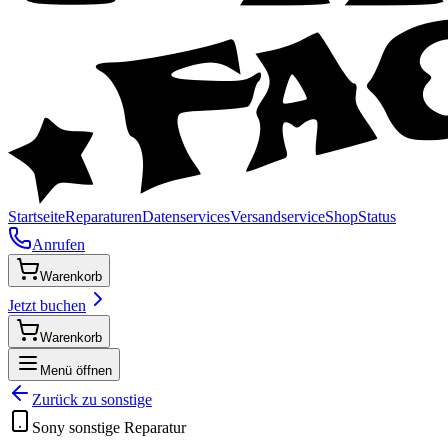
Startseite
Reparaturen
Datenservices
Versandservice
Shop
Status
Anrufen
Warenkorb
Jetzt buchen
Warenkorb
Menü öffnen
Zurück zu
sonstige
Sony
sonstige
Reparatur