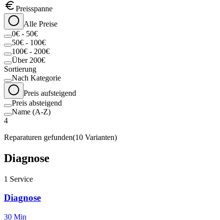
Preisspanne
Alle Preise
0€ - 50€
50€ - 100€
100€ - 200€
Über 200€
Sortierung
Nach Kategorie
Preis aufsteigend
Preis absteigend
Name (A-Z)
4
Reparaturen gefunden
(
10
Varianten)
Diagnose
1
Service
Diagnose
30 Min