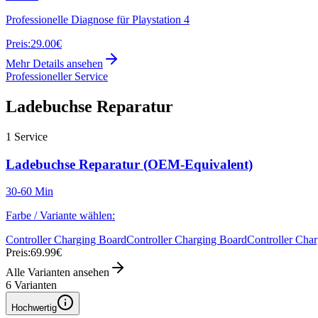
Professionelle Diagnose für Playstation 4
Preis:
29.00€
Mehr Details ansehen
Professioneller Service
Ladebuchse Reparatur
1
Service
Ladebuchse Reparatur (OEM-Equivalent)
30-60 Min
Farbe / Variante wählen:
Controller Charging Board
Controller Charging Board
Controller Cha
Preis:
69.99€
Alle Varianten ansehen
6
Varianten
Hochwertig