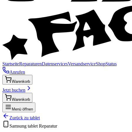
Startseite
Reparaturen
Datenservices
Versandservice
Shop
Status
Anrufen
Warenkorb
Jetzt buchen
Warenkorb
Menü öffnen
Zurück zu
tablet
Samsung
tablet
Reparatur