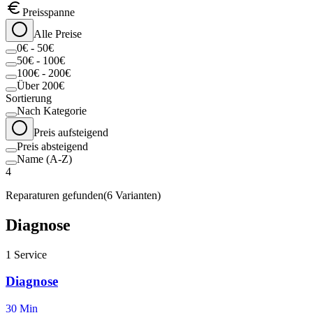
Preisspanne
Alle Preise
0€ - 50€
50€ - 100€
100€ - 200€
Über 200€
Sortierung
Nach Kategorie
Preis aufsteigend
Preis absteigend
Name (A-Z)
4
Reparaturen gefunden
(
6
Varianten)
Diagnose
1
Service
Diagnose
30 Min