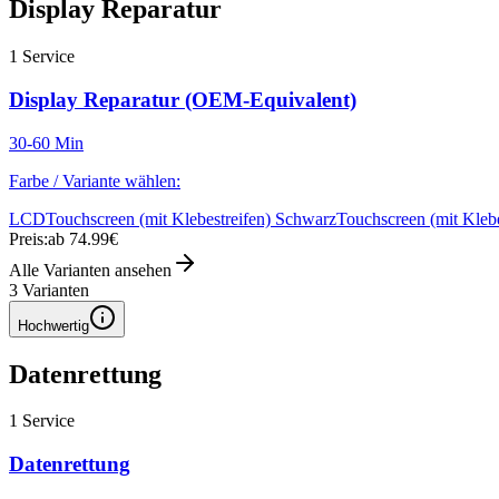
Display Reparatur
1
Service
Display Reparatur (OEM-Equivalent)
30-60 Min
Farbe / Variante wählen:
LCD
Touchscreen (mit Klebestreifen) Schwarz
Touchscreen (mit Kleb
Preis:
ab 74.99€
Alle Varianten ansehen
3
Varianten
Hochwertig
Datenrettung
1
Service
Datenrettung