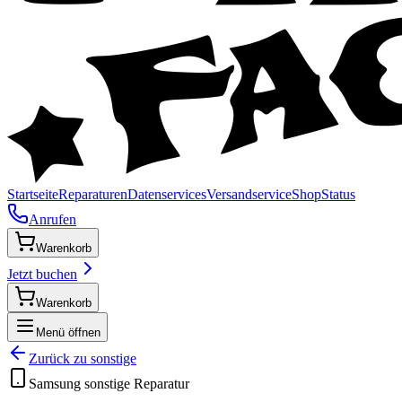
Startseite
Reparaturen
Datenservices
Versandservice
Shop
Status
Anrufen
Warenkorb
Jetzt buchen
Warenkorb
Menü öffnen
Zurück zu
sonstige
Samsung
sonstige
Reparatur