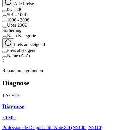
Alle Preise
0€ - 50€
50€ - 100€
100€ - 200€
Über 200€
Sortierung
Nach Kategorie
Preis aufsteigend
Preis absteigend
Name (A-Z)
2
Reparaturen gefunden
Diagnose
1
Service
Diagnose
30 Min
Professionelle Diagnose für Note 8.0 (N5100 | N5110)