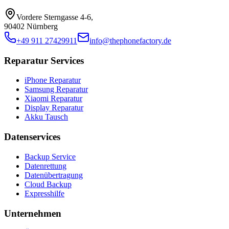
Vordere Sterngasse 4-6
,
90402 Nürnberg
+49 911 27429911
info@thephonefactory.de
Reparatur Services
iPhone Reparatur
Samsung Reparatur
Xiaomi Reparatur
Display Reparatur
Akku Tausch
Datenservices
Backup Service
Datenrettung
Datenübertragung
Cloud Backup
Expresshilfe
Unternehmen