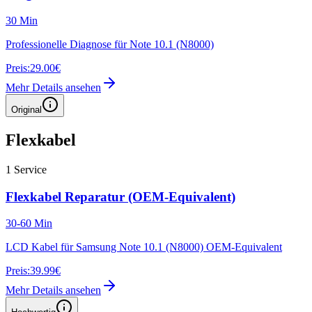
30 Min
Professionelle Diagnose für Note 10.1 (N8000)
Preis:
29.00€
Mehr Details ansehen
Original
Flexkabel
1
Service
Flexkabel Reparatur (OEM-Equivalent)
30-60 Min
LCD Kabel für Samsung Note 10.1 (N8000) OEM-Equivalent
Preis:
39.99€
Mehr Details ansehen