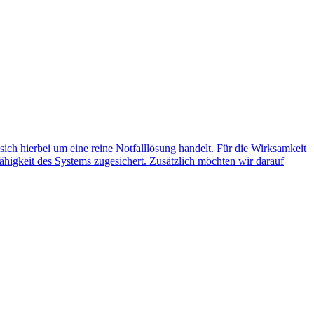
 sich hierbei um eine reine Notfalllösung handelt. Für die Wirksamkeit
ähigkeit des Systems zugesichert. Zusätzlich möchten wir darauf