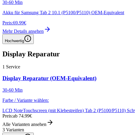
30-60 Min
Akku für Samsung Tab 2 10.1 (P5100/P5110) OEM-Equivalent
Preis:
69.99€
Mehr Details ansehen
Hochwertig
Display Reparatur
1
Service
Display Reparatur (OEM-Equivalent)
30-60 Min
Farbe / Variante wählen:
LCD Note
Touchscreen (mit Klebestreifen) Tab 2 (P5100/P5110) Sc
Preis:
ab 74.99€
Alle Varianten ansehen
3
Varianten