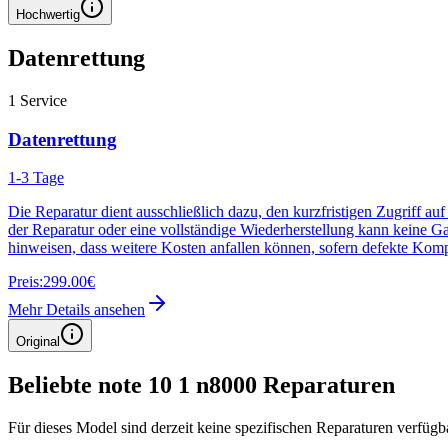
Hochwertig
Datenrettung
1
Service
Datenrettung
1-3 Tage
Die Reparatur dient ausschließlich dazu, den kurzfristigen Zugriff au
der Reparatur oder eine vollständige Wiederherstellung kann keine G
hinweisen, dass weitere Kosten anfallen können, sofern defekte Kom
Preis:
299.00€
Mehr Details ansehen
Original
Beliebte
note 10 1 n8000
Reparaturen
Für dieses Model sind derzeit keine spezifischen Reparaturen verfügb