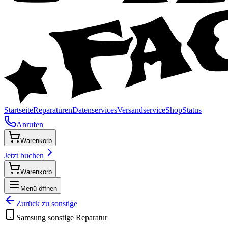
Startseite
Reparaturen
Datenservices
Versandservice
Shop
Status
Anrufen
Warenkorb
Jetzt buchen
Warenkorb
Menü öffnen
Zurück zu
sonstige
Samsung
sonstige
Reparatur