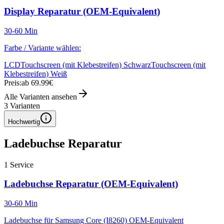
Display Reparatur (OEM-Equivalent)
30-60 Min
Farbe / Variante wählen:
LCD
Touchscreen (mit Klebestreifen) Schwarz
Touchscreen (mit
Klebestreifen) Weiß
Preis:
ab 69.99€
Alle Varianten ansehen
3
Varianten
Hochwertig
Ladebuchse Reparatur
1
Service
Ladebuchse Reparatur (OEM-Equivalent)
30-60 Min
Ladebuchse für Samsung Core (I8260) OEM-Equivalent