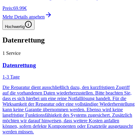
Preis:
69.99€
Mehr Details ansehen
Hochwertig
Datenrettung
1
Service
Datenrettung
1-3 Tage
Die Reparatur dient ausschließlich dazu, den kurzfristigen Zugriff
auf die vorhandenen Daten wiederherzustellen. Bitte beachten Sie,
dass es sich hierbei um eine reine Notfalllösung handelt. Für die
Wirksamkeit der Reparatur oder eine vollständige Wiederherstellung
kann keine Garantie übernommen werden. Ebenso wird keine
langfristige Funktionsfähigkeit des Systems zugesichert. Zusätzlich
möchten wir darauf hinweisen, dass weitere Kosten anfallen
können, sofern defekte Komponenten oder Ersatzteile ausgetauscht
werden müssen.