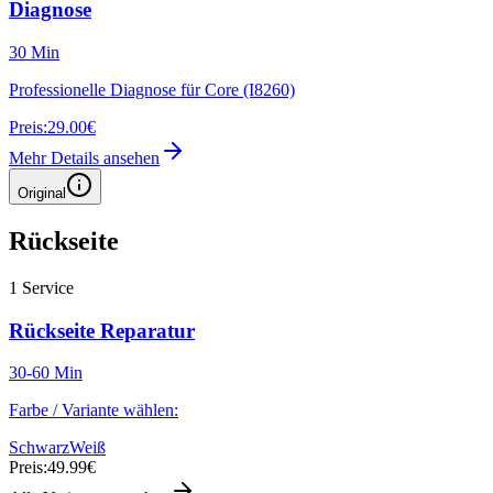
Diagnose
30 Min
Professionelle Diagnose für Core (I8260)
Preis:
29.00€
Mehr Details ansehen
Original
Rückseite
1
Service
Rückseite Reparatur
30-60 Min
Farbe / Variante wählen:
Schwarz
Weiß
Preis:
49.99€