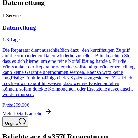
Datenrettung
1
Service
Datenrettung
1-3 Tage
Die Reparatur dient ausschließlich dazu, den kurzfristigen Zugriff
auf die vorhandenen Daten wiederherzustellen. Bitte beachten Sie,
dass es sich hierbei um eine reine Notfalllösung handelt. Für die
Wirksamkeit der Reparatur oder eine vollständige Wiederherstellung
kann keine Garantie übernommen werden. Ebenso wird keine
langfristige Funktionsfähigkeit des Systems zugesichert. Zusätzlich
möchten wir darauf hinweisen, dass weitere Kosten anfallen
können, sofern defekte Komponenten oder Ersatzteile ausgetauscht
werden müssen.
Preis:
299.00€
Mehr Details ansehen
Original
Beliebte
ace 4 g357f
Reparaturen