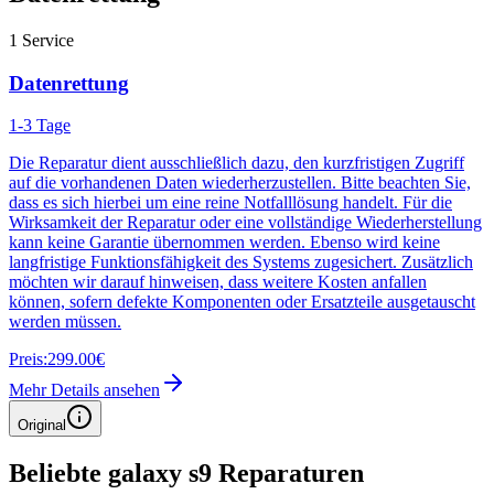
1
Service
Datenrettung
1-3 Tage
Die Reparatur dient ausschließlich dazu, den kurzfristigen Zugriff
auf die vorhandenen Daten wiederherzustellen. Bitte beachten Sie,
dass es sich hierbei um eine reine Notfalllösung handelt. Für die
Wirksamkeit der Reparatur oder eine vollständige Wiederherstellung
kann keine Garantie übernommen werden. Ebenso wird keine
langfristige Funktionsfähigkeit des Systems zugesichert. Zusätzlich
möchten wir darauf hinweisen, dass weitere Kosten anfallen
können, sofern defekte Komponenten oder Ersatzteile ausgetauscht
werden müssen.
Preis:
299.00€
Mehr Details ansehen
Original
Beliebte
galaxy s9
Reparaturen