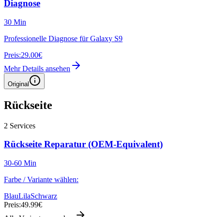
Diagnose
30 Min
Professionelle Diagnose für Galaxy S9
Preis:
29.00€
Mehr Details ansehen
Original
Rückseite
2
Services
Rückseite Reparatur (OEM-Equivalent)
30-60 Min
Farbe / Variante wählen:
Blau
Lila
Schwarz
Preis:
49.99€