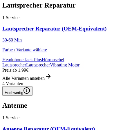
Lautsprecher Reparatur
1
Service
Lautsprecher Reparatur (OEM-Equivalent)
30-60 Min
Farbe / Variante wählen:
Headphone Jack Plus
Hörmuschel
Lautsprecher
Lautsprecher
Vibrating Motor
Preis:
ab 1.99€
Alle Varianten ansehen
4
Varianten
Hochwertig
Antenne
1
Service
Antenne Reparatur (OEM-Equivalent)