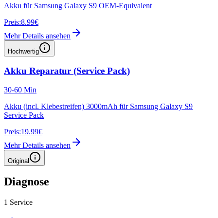
Akku für Samsung Galaxy S9 OEM-Equivalent
Preis:
8.99€
Mehr Details ansehen
Hochwertig
Akku Reparatur (Service Pack)
30-60 Min
Akku (incl. Klebestreifen) 3000mAh für Samsung Galaxy S9
Service Pack
Preis:
19.99€
Mehr Details ansehen
Original
Diagnose
1
Service