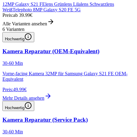
12MP Galaxy S21 FE
lens Grün
lens Lila
lens Schwarz
lens
Weiß
Telephoto 8MP Galaxy S20 FE 5G
Preis:
ab 39.99€
Alle Varianten ansehen
6
Varianten
Hochwertig
Kamera Reparatur (OEM-Equivalent)
30-60 Min
Vorne-facing Kamera 32MP für Samsung Galaxy S21 FE OEM-
Equivalent
Preis:
49.99€
Mehr Details ansehen
Hochwertig
Kamera Reparatur (Service Pack)
30-60 Min