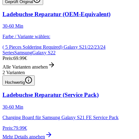
Geprüft Original
Ladebuchse Reparatur (OEM-Equivalent)
30-60 Min
Farbe / Variante wählen:
( 5 Pieces Soldering Required) Galaxy S21/22/23/24
Series
SamsungGalaxy S22
Preis:
69.99€
Alle Varianten ansehen
2
Varianten
Hochwertig
Ladebuchse Reparatur (Service Pack)
30-60 Min
Charging Board für Samsung Galaxy S21 FE Service Pack
Preis:
79.99€
Mehr Details ansehen