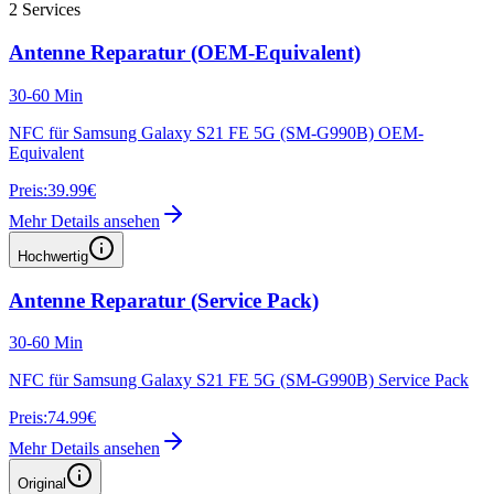
2
Services
Antenne Reparatur (OEM-Equivalent)
30-60 Min
NFC für Samsung Galaxy S21 FE 5G (SM-G990B) OEM-
Equivalent
Preis:
39.99€
Mehr Details ansehen
Hochwertig
Antenne Reparatur (Service Pack)
30-60 Min
NFC für Samsung Galaxy S21 FE 5G (SM-G990B) Service Pack
Preis:
74.99€
Mehr Details ansehen
Original