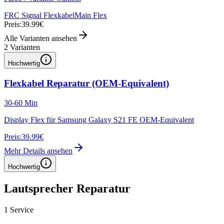
FRC Signal Flexkabel
Main Flex
Preis:
39.99€
Alle Varianten ansehen
2
Varianten
Hochwertig
Flexkabel Reparatur (OEM-Equivalent)
30-60 Min
Display Flex für Samsung Galaxy S21 FE OEM-Equivalent
Preis:
39.99€
Mehr Details ansehen
Hochwertig
Lautsprecher Reparatur
1
Service