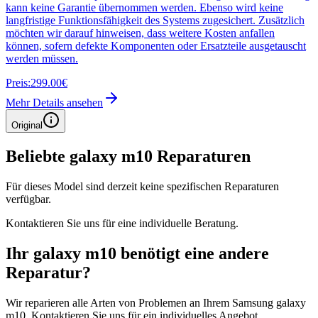
kann keine Garantie übernommen werden. Ebenso wird keine
langfristige Funktionsfähigkeit des Systems zugesichert. Zusätzlich
möchten wir darauf hinweisen, dass weitere Kosten anfallen
können, sofern defekte Komponenten oder Ersatzteile ausgetauscht
werden müssen.
Preis:
299.00€
Mehr Details ansehen
Original
Beliebte
galaxy m10
Reparaturen
Für dieses Model sind derzeit keine spezifischen Reparaturen
verfügbar.
Kontaktieren Sie uns für eine individuelle Beratung.
Ihr
galaxy m10
benötigt eine andere
Reparatur?
Wir reparieren alle Arten von Problemen an Ihrem
Samsung
galaxy
m10
. Kontaktieren Sie uns für ein individuelles Angebot.