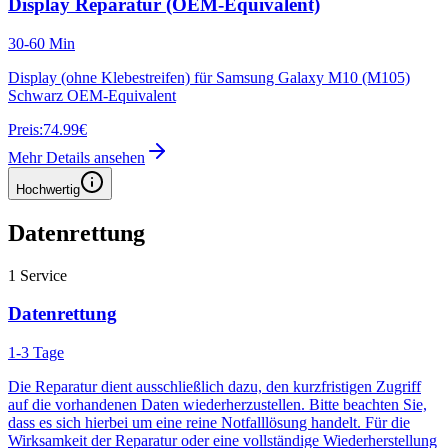
Display Reparatur (OEM-Equivalent)
30-60 Min
Display (ohne Klebestreifen) für Samsung Galaxy M10 (M105)
Schwarz OEM-Equivalent
Preis:
74.99€
Mehr Details ansehen
Hochwertig
Datenrettung
1
Service
Datenrettung
1-3 Tage
Die Reparatur dient ausschließlich dazu, den kurzfristigen Zugriff
auf die vorhandenen Daten wiederherzustellen. Bitte beachten Sie,
dass es sich hierbei um eine reine Notfalllösung handelt. Für die
Wirksamkeit der Reparatur oder eine vollständige Wiederherstellung