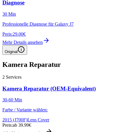
Diagnose
30 Min
Professionelle Diagnose für Galaxy J7
Preis:
29.00€
Mehr Details ansehen
Original
Kamera Reparatur
2
Services
Kamera Reparatur (OEM-Equivalent)
30-60 Min
Farbe / Variante wählen:
2015 (J700F)
Lens Cover
Preis:
ab 39.99€