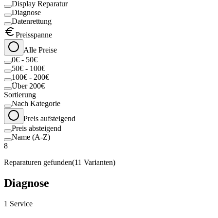
Display Reparatur
Diagnose
Datenrettung
Preisspanne
Alle Preise
0€ - 50€
50€ - 100€
100€ - 200€
Über 200€
Sortierung
Nach Kategorie
Preis aufsteigend
Preis absteigend
Name (A-Z)
8
Reparaturen gefunden
(
11
Varianten)
Diagnose
1
Service