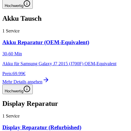
Hochwertig
Akku Tausch
1
Service
Akku Reparatur (OEM-Equivalent)
30-60 Min
Akku für Samsung Galaxy J7 2015 (J700F) OEM-Equivalent
Preis:
69.99€
Mehr Details ansehen
Hochwertig
Display Reparatur
1
Service
Display Reparatur (Refurbished)