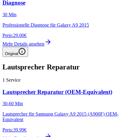
Diagnose
30 Min
Professionelle Diagnose für Galaxy A9 2015
Preis:
29.00€
Mehr Details ansehen
Original
Lautsprecher Reparatur
1
Service
Lautsprecher Reparatur (OEM-Equivalent)
30-60 Min
Lautsprecher für Samsung Galaxy A9 2015 (A900F) OEM-
Equivalent
Preis:
39.99€