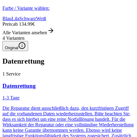
Farbe / Variante wählen:
Blau
Lila
Schwarz
Weiß
Preis:
ab 134.99€
Alle Varianten ansehen
4
Varianten
Original
Datenrettung
1
Service
Datenrettung
1-3 Tage
Die Reparatur dient ausschließlich dazu, den kurzfristigen Zugriff
auf die vorhandenen Daten wiederherzustellen. Bitte beachten Sie,
dass es sich hierbei um eine reine Notfalllösung handelt. Für die
Wirksamkeit der Reparatur oder eine vollständige Wiederherstellung
kann keine Garantie übernommen werden. Ebenso wird keine
langfristige Funktionsfähigkeit des Systems zugesichert. Zusätzlich