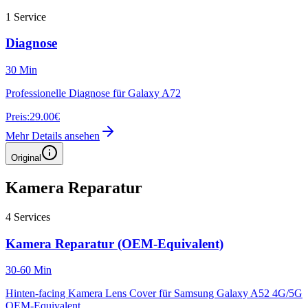
1
Service
Diagnose
30 Min
Professionelle Diagnose für Galaxy A72
Preis:
29.00€
Mehr Details ansehen
Original
Kamera Reparatur
4
Services
Kamera Reparatur (OEM-Equivalent)
30-60 Min
Hinten-facing Kamera Lens Cover für Samsung Galaxy A52 4G/5G
OEM-Equivalent