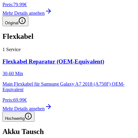
Preis:
79.99€
Mehr Details ansehen
Original
Flexkabel
1
Service
Flexkabel Reparatur (OEM-Equivalent)
30-60 Min
Main Flexkabel für Samsung Galaxy A7 2018 (A750F) OEM-
Equivalent
Preis:
69.99€
Mehr Details ansehen
Hochwertig
Akku Tausch