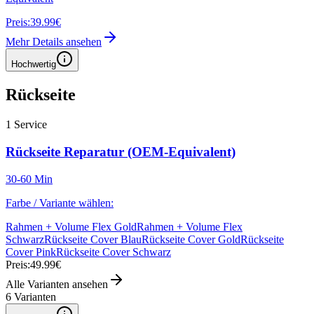
Preis:
39.99€
Mehr Details ansehen
Hochwertig
Rückseite
1
Service
Rückseite Reparatur (OEM-Equivalent)
30-60 Min
Farbe / Variante wählen:
Rahmen + Volume Flex Gold
Rahmen + Volume Flex
Schwarz
Rückseite Cover Blau
Rückseite Cover Gold
Rückseite
Cover Pink
Rückseite Cover Schwarz
Preis:
49.99€
Alle Varianten ansehen
6
Varianten