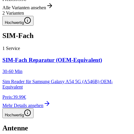
Alle Varianten ansehen
2
Varianten
Hochwertig
SIM-Fach
1
Service
SIM-Fach Reparatur (OEM-Equivalent)
30-60 Min
Sim Reader für Samsung Galaxy A54 5G (A546B) OEM-
Equivalent
Preis:
39.99€
Mehr Details ansehen
Hochwertig
Antenne