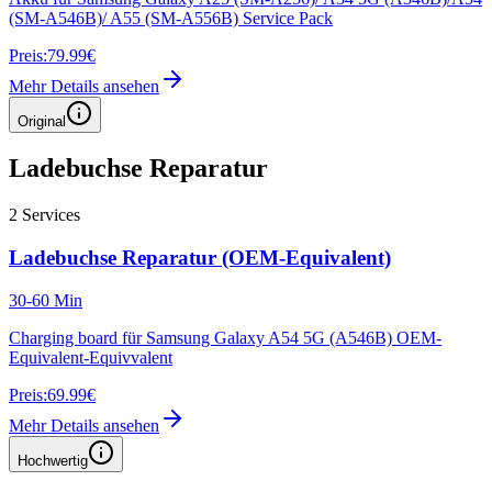
(SM-A546B)/ A55 (SM-A556B) Service Pack
Preis:
79.99€
Mehr Details ansehen
Original
Ladebuchse Reparatur
2
Services
Ladebuchse Reparatur (OEM-Equivalent)
30-60 Min
Charging board für Samsung Galaxy A54 5G (A546B) OEM-
Equivalent-Equivvalent
Preis:
69.99€
Mehr Details ansehen
Hochwertig