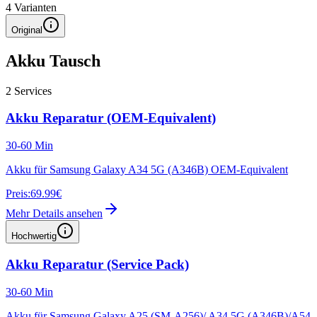
4
Varianten
Original
Akku Tausch
2
Services
Akku Reparatur (OEM-Equivalent)
30-60 Min
Akku für Samsung Galaxy A34 5G (A346B) OEM-Equivalent
Preis:
69.99€
Mehr Details ansehen
Hochwertig
Akku Reparatur (Service Pack)
30-60 Min
Akku für Samsung Galaxy A25 (SM-A256)/ A34 5G (A346B)/A54