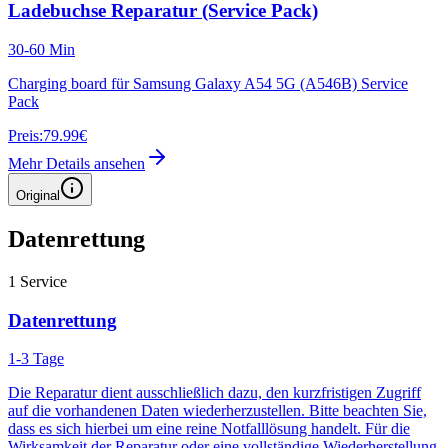
Ladebuchse Reparatur (Service Pack)
30-60 Min
Charging board für Samsung Galaxy A54 5G (A546B) Service
Pack
Preis:
79.99€
Mehr Details ansehen
Original
Datenrettung
1
Service
Datenrettung
1-3 Tage
Die Reparatur dient ausschließlich dazu, den kurzfristigen Zugriff
auf die vorhandenen Daten wiederherzustellen. Bitte beachten Sie,
dass es sich hierbei um eine reine Notfalllösung handelt. Für die
Wirksamkeit der Reparatur oder eine vollständige Wiederherstellung