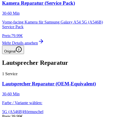
Kamera Reparatur (Service Pack)
30-60 Min
Vorne-facing Kamera für Samsung Galaxy A54 5G (A546B)
Service Pack
Preis:
79.99€
Mehr Details ansehen
Original
Lautsprecher Reparatur
1
Service
Lautsprecher Reparatur (OEM-Equivalent)
30-60 Min
Farbe / Variante wählen:
5G (A546B)
Hörmuschel
Preis:
39.99€