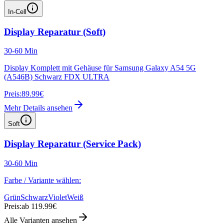
In-Cell
Display Reparatur (Soft)
30-60 Min
Display Komplett mit Gehäuse für Samsung Galaxy A54 5G
(A546B) Schwarz FDX ULTRA
Preis:
89.99€
Mehr Details ansehen
Soft
Display Reparatur (Service Pack)
30-60 Min
Farbe / Variante wählen:
Grün
Schwarz
Violet
Weiß
Preis:
ab 119.99€
Alle Varianten ansehen