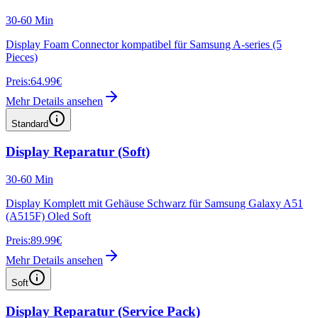
30-60 Min
Display Foam Connector kompatibel für Samsung A-series (5
Pieces)
Preis:
64.99€
Mehr Details ansehen
Standard
Display Reparatur (Soft)
30-60 Min
Display Komplett mit Gehäuse Schwarz für Samsung Galaxy A51
(A515F) Oled Soft
Preis:
89.99€
Mehr Details ansehen
Soft
Display Reparatur (Service Pack)