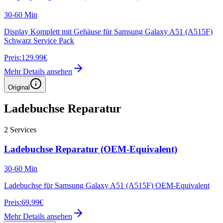
30-60 Min
Display Komplett mit Gehäuse für Samsung Galaxy A51 (A515F)
Schwarz Service Pack
Preis:
129.99€
Mehr Details ansehen
Original
Ladebuchse Reparatur
2
Services
Ladebuchse Reparatur (OEM-Equivalent)
30-60 Min
Ladebuchse für Samsung Galaxy A51 (A515F) OEM-Equivalent
Preis:
69.99€
Mehr Details ansehen