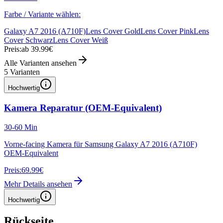
Farbe / Variante wählen:
Galaxy A7 2016 (A710F)
Lens Cover Gold
Lens Cover Pink
Lens
Cover Schwarz
Lens Cover Weiß
Preis:
ab 39.99€
Alle Varianten ansehen
5
Varianten
Hochwertig
Kamera Reparatur (OEM-Equivalent)
30-60 Min
Vorne-facing Kamera für Samsung Galaxy A7 2016 (A710F)
OEM-Equivalent
Preis:
69.99€
Mehr Details ansehen
Hochwertig
Rückseite