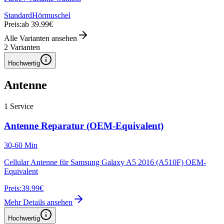
Standard
Hörmuschel
Preis:
ab 39.99€
Alle Varianten ansehen
2
Varianten
Hochwertig
Antenne
1
Service
Antenne Reparatur (OEM-Equivalent)
30-60 Min
Cellular Antenne für Samsung Galaxy A5 2016 (A510F) OEM-
Equivalent
Preis:
39.99€
Mehr Details ansehen
Hochwertig