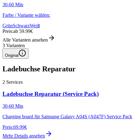
30-60 Min
Farbe / Variante wählen:
Grün
Schwarz
Weiß
Preis:
ab 59.99€
Alle Varianten ansehen
3
Varianten
Original
Ladebuchse Reparatur
2
Services
Ladebuchse Reparatur (Service Pack)
30-60 Min
Charging board für Samsung Galaxy A04S (A047F) Service Pack
Preis:
69.99€
Mehr Details ansehen