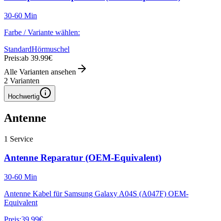
30-60 Min
Farbe / Variante wählen:
Standard
Hörmuschel
Preis:
ab 39.99€
Alle Varianten ansehen
2
Varianten
Hochwertig
Antenne
1
Service
Antenne Reparatur (OEM-Equivalent)
30-60 Min
Antenne Kabel für Samsung Galaxy A04S (A047F) OEM-
Equivalent
Preis:
39.99€