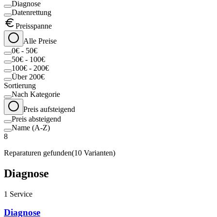
Diagnose
Datenrettung
Preisspanne
Alle Preise
0€ - 50€
50€ - 100€
100€ - 200€
Über 200€
Sortierung
Nach Kategorie
Preis aufsteigend
Preis absteigend
Name (A-Z)
8
Reparaturen gefunden
(
10
Varianten)
Diagnose
1
Service
Diagnose