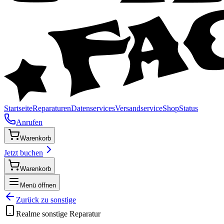
Startseite
Reparaturen
Datenservices
Versandservice
Shop
Status
Anrufen
Warenkorb
Jetzt buchen
Warenkorb
Menü öffnen
Zurück zu
sonstige
Realme
sonstige
Reparatur