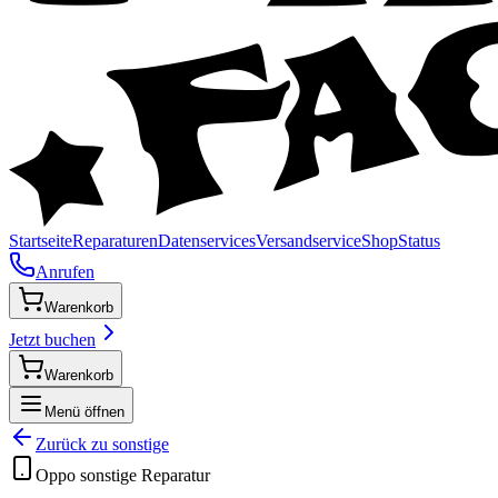
Startseite
Reparaturen
Datenservices
Versandservice
Shop
Status
Anrufen
Warenkorb
Jetzt buchen
Warenkorb
Menü öffnen
Zurück zu
sonstige
Oppo
sonstige
Reparatur