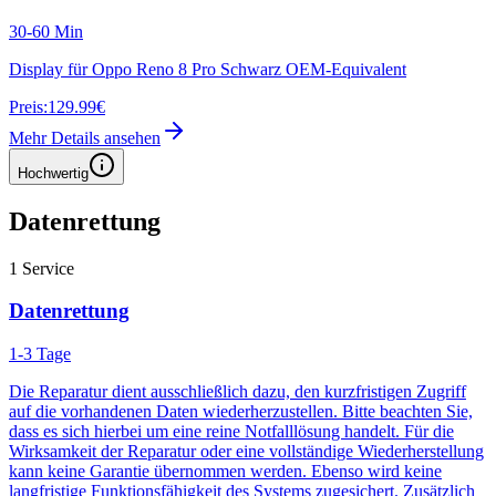
30-60 Min
Display für Oppo Reno 8 Pro Schwarz OEM-Equivalent
Preis:
129.99€
Mehr Details ansehen
Hochwertig
Datenrettung
1
Service
Datenrettung
1-3 Tage
Die Reparatur dient ausschließlich dazu, den kurzfristigen Zugriff
auf die vorhandenen Daten wiederherzustellen. Bitte beachten Sie,
dass es sich hierbei um eine reine Notfalllösung handelt. Für die
Wirksamkeit der Reparatur oder eine vollständige Wiederherstellung
kann keine Garantie übernommen werden. Ebenso wird keine
langfristige Funktionsfähigkeit des Systems zugesichert. Zusätzlich