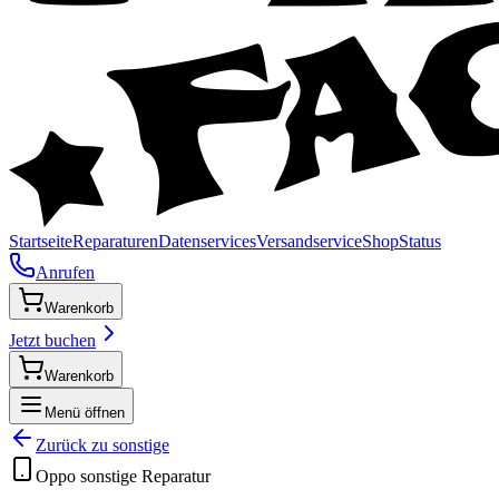
Startseite
Reparaturen
Datenservices
Versandservice
Shop
Status
Anrufen
Warenkorb
Jetzt buchen
Warenkorb
Menü öffnen
Zurück zu
sonstige
Oppo
sonstige
Reparatur