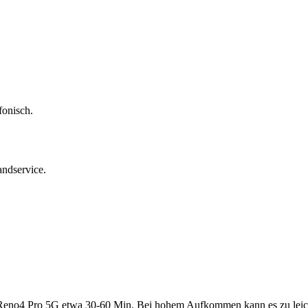
fonisch.
andservice.
Reno4 Pro 5G
etwa
30-60 Min
. Bei hohem Aufkommen kann es zu lei