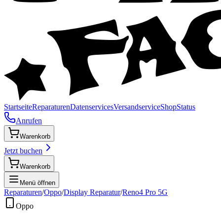
Startseite
Reparaturen
Datenservices
Versandservice
Shop
Status
Anrufen
Warenkorb
Jetzt buchen
Warenkorb
Menü öffnen
Reparaturen
/
Oppo
/
Display Reparatur
/
Reno4 Pro 5G
Oppo