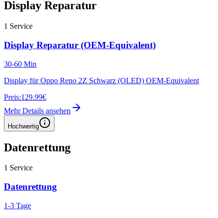
Display Reparatur
1
Service
Display Reparatur (OEM-Equivalent)
30-60 Min
Display für Oppo Reno 2Z Schwarz (OLED) OEM-Equivalent
Preis:
129.99€
Mehr Details ansehen
Hochwertig
Datenrettung
1
Service
Datenrettung
1-3 Tage