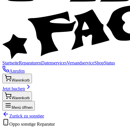
Startseite
Reparaturen
Datenservices
Versandservice
Shop
Status
Anrufen
Warenkorb
Jetzt buchen
Warenkorb
Menü öffnen
Zurück zu
sonstige
Oppo
sonstige
Reparatur