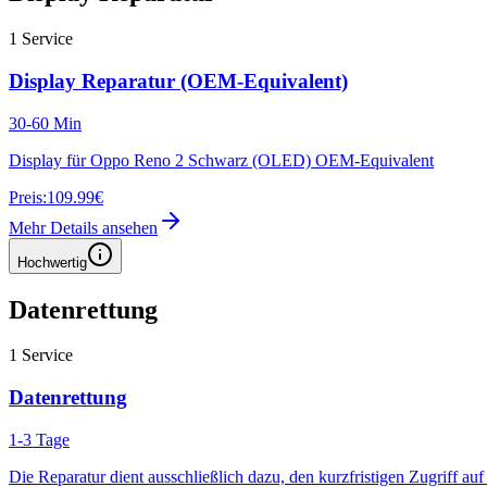
1
Service
Display Reparatur (OEM-Equivalent)
30-60 Min
Display für Oppo Reno 2 Schwarz (OLED) OEM-Equivalent
Preis:
109.99€
Mehr Details ansehen
Hochwertig
Datenrettung
1
Service
Datenrettung
1-3 Tage
Die Reparatur dient ausschließlich dazu, den kurzfristigen Zugriff au