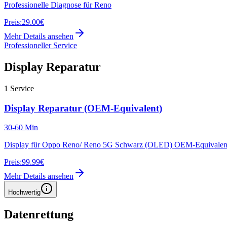
Professionelle Diagnose für Reno
Preis:
29.00€
Mehr Details ansehen
Professioneller Service
Display Reparatur
1
Service
Display Reparatur (OEM-Equivalent)
30-60 Min
Display für Oppo Reno/ Reno 5G Schwarz (OLED) OEM-Equivalen
Preis:
99.99€
Mehr Details ansehen
Hochwertig
Datenrettung