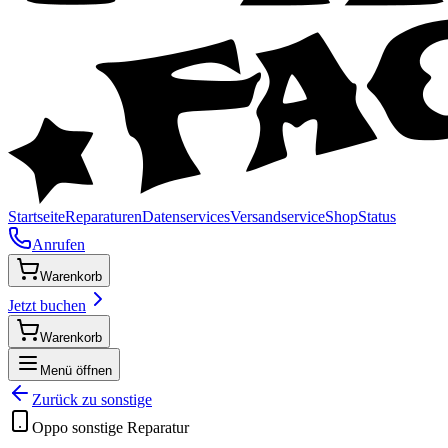
Startseite
Reparaturen
Datenservices
Versandservice
Shop
Status
Anrufen
Warenkorb
Jetzt buchen
Warenkorb
Menü öffnen
Zurück zu
sonstige
Oppo
sonstige
Reparatur