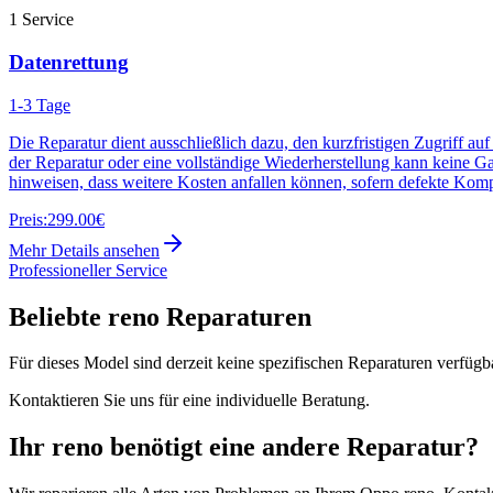
1
Service
Datenrettung
1-3 Tage
Die Reparatur dient ausschließlich dazu, den kurzfristigen Zugriff au
der Reparatur oder eine vollständige Wiederherstellung kann keine G
hinweisen, dass weitere Kosten anfallen können, sofern defekte Kom
Preis:
299.00€
Mehr Details ansehen
Professioneller Service
Beliebte
reno
Reparaturen
Für dieses Model sind derzeit keine spezifischen Reparaturen verfügb
Kontaktieren Sie uns für eine individuelle Beratung.
Ihr
reno
benötigt eine andere Reparatur?