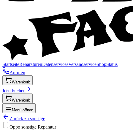
Startseite
Reparaturen
Datenservices
Versandservice
Shop
Status
Anrufen
Warenkorb
Jetzt buchen
Warenkorb
Menü öffnen
Zurück zu
sonstige
Oppo
sonstige
Reparatur