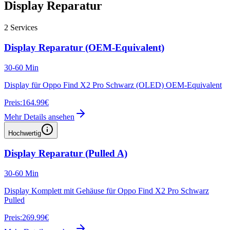
Display Reparatur
2
Services
Display Reparatur (OEM-Equivalent)
30-60 Min
Display für Oppo Find X2 Pro Schwarz (OLED) OEM-Equivalent
Preis:
164.99€
Mehr Details ansehen
Hochwertig
Display Reparatur (Pulled A)
30-60 Min
Display Komplett mit Gehäuse für Oppo Find X2 Pro Schwarz
Pulled
Preis:
269.99€