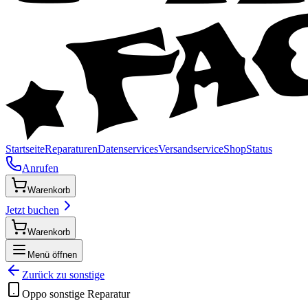
Startseite
Reparaturen
Datenservices
Versandservice
Shop
Status
Anrufen
Warenkorb
Jetzt buchen
Warenkorb
Menü öffnen
Zurück zu
sonstige
Oppo
sonstige
Reparatur