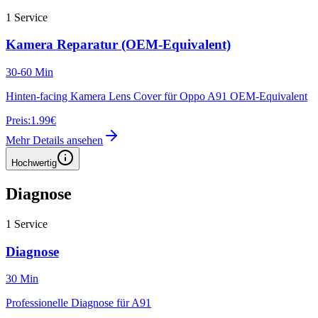
1
Service
Kamera Reparatur (OEM-Equivalent)
30-60 Min
Hinten-facing Kamera Lens Cover für Oppo A91 OEM-Equivalent
Preis:
1.99€
Mehr Details ansehen
Hochwertig
Diagnose
1
Service
Diagnose
30 Min
Professionelle Diagnose für A91