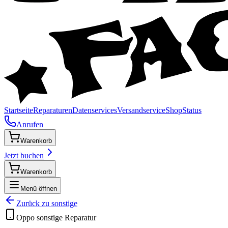
Startseite
Reparaturen
Datenservices
Versandservice
Shop
Status
Anrufen
Warenkorb
Jetzt buchen
Warenkorb
Menü öffnen
Zurück zu
sonstige
Oppo
sonstige
Reparatur