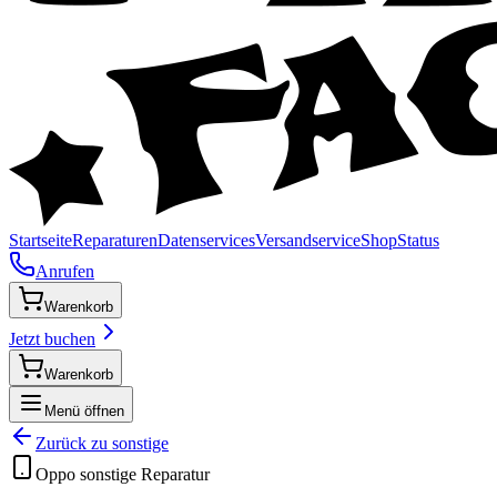
Startseite
Reparaturen
Datenservices
Versandservice
Shop
Status
Anrufen
Warenkorb
Jetzt buchen
Warenkorb
Menü öffnen
Zurück zu
sonstige
Oppo
sonstige
Reparatur