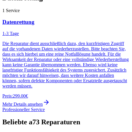
1
Service
Datenrettung
1-3 Tage
Die Reparatur dient ausschließlich dazu, den kurzfristigen Zugriff
auf die vorhandenen Daten wiederherzustellen. Bitte beachten Sie,
dass es sich hierbei um eine reine Notfalllösung handelt. Für die
Wirksamkeit der Reparatur oder eine vollständige Wiederherstellung
kann keine Garantie übernommen werden. Ebenso wird keine
langfristige Funktionsfähigkeit des Systems zugesichert. Zusätzlich
möchten wir darauf hinweisen, dass weitere Kosten anfallen
können, sofern defekte Komponenten oder Ersatzteile ausgetauscht
werden müssen.
Preis:
299.00€
Mehr Details ansehen
Professioneller Service
Beliebte
a73
Reparaturen