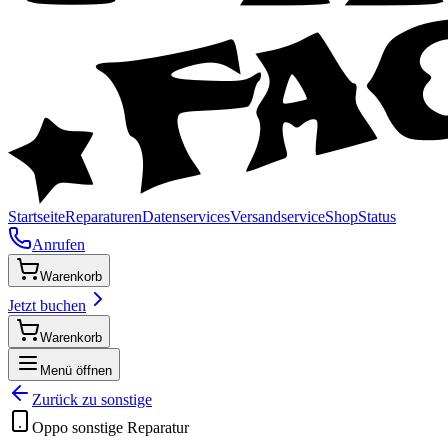
Startseite
Reparaturen
Datenservices
Versandservice
Shop
Status
Anrufen
Warenkorb
Jetzt buchen
Warenkorb
Menü öffnen
Zurück zu
sonstige
Oppo
sonstige
Reparatur