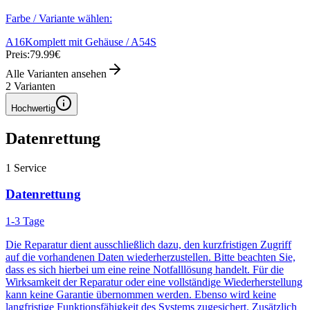
Farbe / Variante wählen:
A16
Komplett mit Gehäuse / A54S
Preis:
79.99€
Alle Varianten ansehen
2
Varianten
Hochwertig
Datenrettung
1
Service
Datenrettung
1-3 Tage
Die Reparatur dient ausschließlich dazu, den kurzfristigen Zugriff
auf die vorhandenen Daten wiederherzustellen. Bitte beachten Sie,
dass es sich hierbei um eine reine Notfalllösung handelt. Für die
Wirksamkeit der Reparatur oder eine vollständige Wiederherstellung
kann keine Garantie übernommen werden. Ebenso wird keine
langfristige Funktionsfähigkeit des Systems zugesichert. Zusätzlich