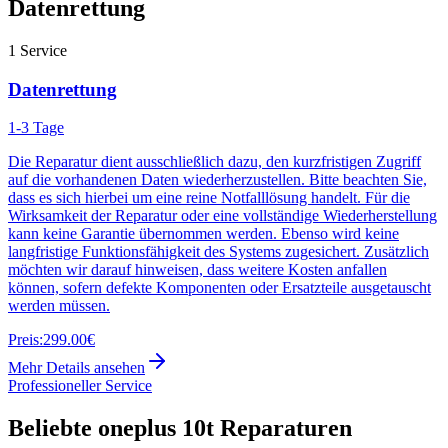
Datenrettung
1
Service
Datenrettung
1-3 Tage
Die Reparatur dient ausschließlich dazu, den kurzfristigen Zugriff
auf die vorhandenen Daten wiederherzustellen. Bitte beachten Sie,
dass es sich hierbei um eine reine Notfalllösung handelt. Für die
Wirksamkeit der Reparatur oder eine vollständige Wiederherstellung
kann keine Garantie übernommen werden. Ebenso wird keine
langfristige Funktionsfähigkeit des Systems zugesichert. Zusätzlich
möchten wir darauf hinweisen, dass weitere Kosten anfallen
können, sofern defekte Komponenten oder Ersatzteile ausgetauscht
werden müssen.
Preis:
299.00€
Mehr Details ansehen
Professioneller Service
Beliebte
oneplus 10t
Reparaturen