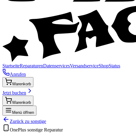
Startseite
Reparaturen
Datenservices
Versandservice
Shop
Status
Anrufen
Warenkorb
Jetzt buchen
Warenkorb
Menü öffnen
Zurück zu
sonstige
OnePlus
sonstige
Reparatur