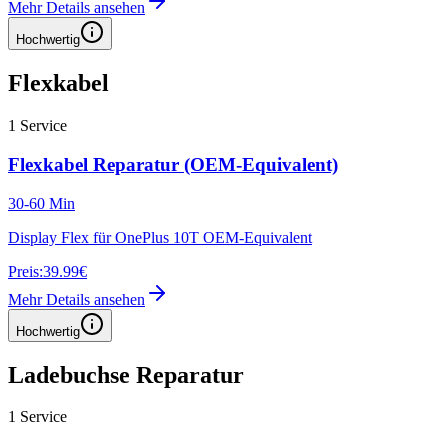
Mehr Details ansehen
Hochwertig
Flexkabel
1
Service
Flexkabel Reparatur (OEM-Equivalent)
30-60 Min
Display Flex für OnePlus 10T OEM-Equivalent
Preis:
39.99€
Mehr Details ansehen
Hochwertig
Ladebuchse Reparatur
1
Service