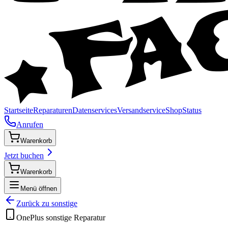
Startseite
Reparaturen
Datenservices
Versandservice
Shop
Status
Anrufen
Warenkorb
Jetzt buchen
Warenkorb
Menü öffnen
Zurück zu
sonstige
OnePlus
sonstige
Reparatur