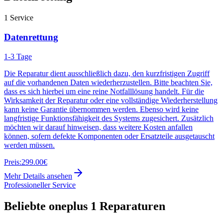
1
Service
Datenrettung
1-3 Tage
Die Reparatur dient ausschließlich dazu, den kurzfristigen Zugriff
auf die vorhandenen Daten wiederherzustellen. Bitte beachten Sie,
dass es sich hierbei um eine reine Notfalllösung handelt. Für die
Wirksamkeit der Reparatur oder eine vollständige Wiederherstellung
kann keine Garantie übernommen werden. Ebenso wird keine
langfristige Funktionsfähigkeit des Systems zugesichert. Zusätzlich
möchten wir darauf hinweisen, dass weitere Kosten anfallen
können, sofern defekte Komponenten oder Ersatzteile ausgetauscht
werden müssen.
Preis:
299.00€
Mehr Details ansehen
Professioneller Service
Beliebte
oneplus 1
Reparaturen