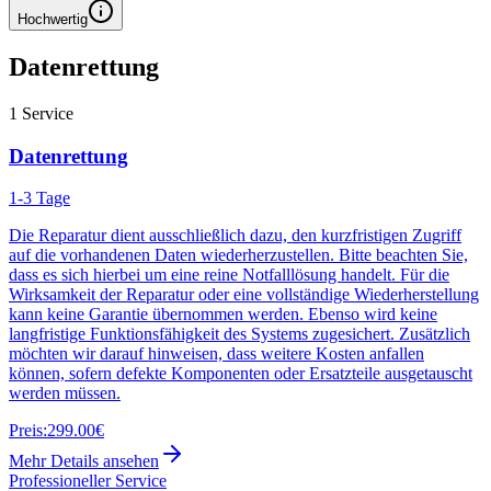
Hochwertig
Datenrettung
1
Service
Datenrettung
1-3 Tage
Die Reparatur dient ausschließlich dazu, den kurzfristigen Zugriff
auf die vorhandenen Daten wiederherzustellen. Bitte beachten Sie,
dass es sich hierbei um eine reine Notfalllösung handelt. Für die
Wirksamkeit der Reparatur oder eine vollständige Wiederherstellung
kann keine Garantie übernommen werden. Ebenso wird keine
langfristige Funktionsfähigkeit des Systems zugesichert. Zusätzlich
möchten wir darauf hinweisen, dass weitere Kosten anfallen
können, sofern defekte Komponenten oder Ersatzteile ausgetauscht
werden müssen.
Preis:
299.00€
Mehr Details ansehen
Professioneller Service