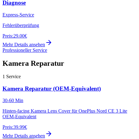
Diagnose
Express-Service
Fehlerüberprüfung
Preis:
29.00€
Mehr Details ansehen
Professioneller Service
Kamera Reparatur
1
Service
Kamera Reparatur (OEM-Equivalent)
30-60 Min
Hinten-facing Kamera Lens Cover für OnePlus Nord CE 3 Lite
OEM-Equivalent
Preis:
39.99€
Mehr Details ansehen