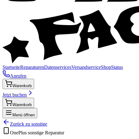
Startseite
Reparaturen
Datenservices
Versandservice
Shop
Status
Anrufen
Warenkorb
Jetzt buchen
Warenkorb
Menü öffnen
Zurück zu
sonstige
OnePlus
sonstige
Reparatur