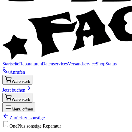
Startseite
Reparaturen
Datenservices
Versandservice
Shop
Status
Anrufen
Warenkorb
Jetzt buchen
Warenkorb
Menü öffnen
Zurück zu
sonstige
OnePlus
sonstige
Reparatur