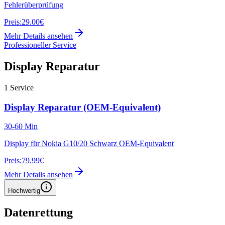
Fehlerüberprüfung
Preis:
29.00€
Mehr Details ansehen
Professioneller Service
Display Reparatur
1
Service
Display Reparatur (OEM-Equivalent)
30-60 Min
Display für Nokia G10/20 Schwarz OEM-Equivalent
Preis:
79.99€
Mehr Details ansehen
Hochwertig
Datenrettung