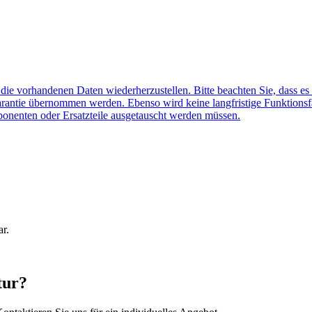
f die vorhandenen Daten wiederherzustellen. Bitte beachten Sie, dass es
arantie übernommen werden. Ebenso wird keine langfristige Funktionsf
ponenten oder Ersatzteile ausgetauscht werden müssen.
ar.
tur?