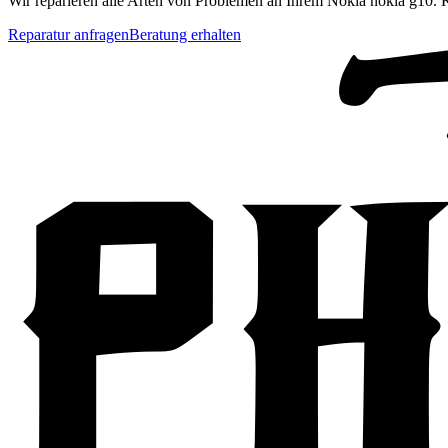
Wir reparieren alle Arten von Problemen an Ihrem
Nokia
nokia g10
. 
Reparatur anfragen
Beratung erhalten