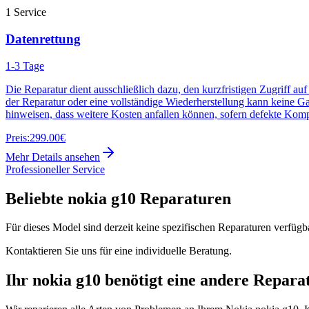
1
Service
Datenrettung
1-3 Tage
Die Reparatur dient ausschließlich dazu, den kurzfristigen Zugriff au
der Reparatur oder eine vollständige Wiederherstellung kann keine G
hinweisen, dass weitere Kosten anfallen können, sofern defekte Kom
Preis:
299.00€
Mehr Details ansehen
Professioneller Service
Beliebte
nokia g10
Reparaturen
Für dieses Model sind derzeit keine spezifischen Reparaturen verfügb
Kontaktieren Sie uns für eine individuelle Beratung.
Ihr
nokia g10
benötigt eine andere Repara