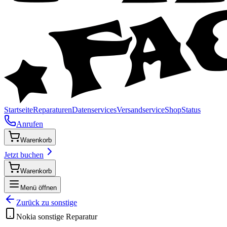
Startseite
Reparaturen
Datenservices
Versandservice
Shop
Status
Anrufen
Warenkorb
Jetzt buchen
Warenkorb
Menü öffnen
Zurück zu
sonstige
Nokia
sonstige
Reparatur