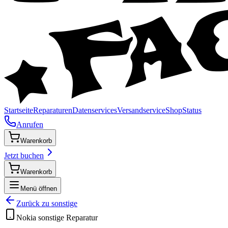
Startseite
Reparaturen
Datenservices
Versandservice
Shop
Status
Anrufen
Warenkorb
Jetzt buchen
Warenkorb
Menü öffnen
Zurück zu
sonstige
Nokia
sonstige
Reparatur