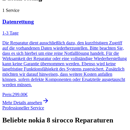
1
Service
Datenrettung
1-3 Tage
Die Reparatur dient ausschließlich dazu, den kurzfristigen Zugriff
auf die vorhandenen Daten wiederherzustellen. Bitte beachten Sie,
dass es sich hierbei um eine reine Notfalllösung handelt. Für die
Wirksamkeit der Reparatur oder eine vollständige Wiederherstellung
kann keine Garantie übernommen werden. Ebenso wird keine
langfristige Funktionsfähigkeit des Systems zugesichert. Zusätzlich
möchten wir darauf hinweisen, dass weitere Kosten anfallen
können, sofern defekte Komponenten oder Ersatzteile ausgetauscht
werden müssen.
Preis:
299.00€
Mehr Details ansehen
Professioneller Service
Beliebte
nokia 8 sirocco
Reparaturen