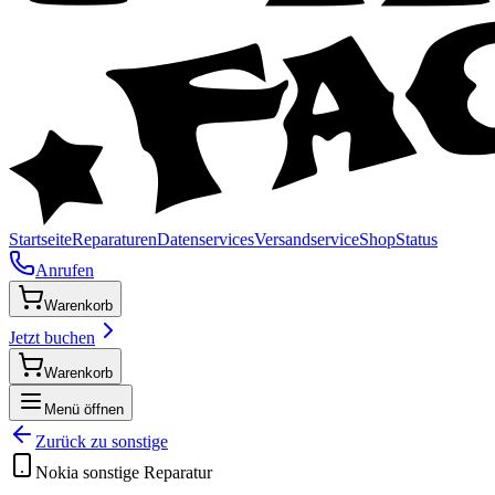
Startseite
Reparaturen
Datenservices
Versandservice
Shop
Status
Anrufen
Warenkorb
Jetzt buchen
Warenkorb
Menü öffnen
Zurück zu
sonstige
Nokia
sonstige
Reparatur