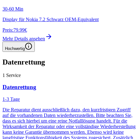
30-60 Min
Display für Nokia 7.2 Schwarz OEM-Equivalent
Preis:
79.99€
Mehr Details ansehen
Hochwertig
Datenrettung
1
Service
Datenrettung
1-3 Tage
Die Reparatur dient ausschließlich dazu, den kurzfristigen Zugriff
auf die vorhandenen Daten wiederherzustellen. Bitte beachten Sie,
dass es sich hierbei um eine reine Notfalllösung handelt. Für die
Wirksamkeit der Reparatur oder eine vollständige Wiederherstellung
kann keine Garantie übernommen werden. Ebenso wird keine
langfristige Funktionsfähigkeit des Systems zugesichert. Zusätzlich