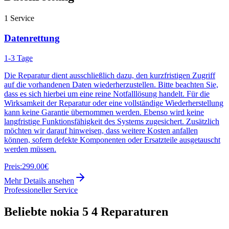
1
Service
Datenrettung
1-3 Tage
Die Reparatur dient ausschließlich dazu, den kurzfristigen Zugriff
auf die vorhandenen Daten wiederherzustellen. Bitte beachten Sie,
dass es sich hierbei um eine reine Notfalllösung handelt. Für die
Wirksamkeit der Reparatur oder eine vollständige Wiederherstellung
kann keine Garantie übernommen werden. Ebenso wird keine
langfristige Funktionsfähigkeit des Systems zugesichert. Zusätzlich
möchten wir darauf hinweisen, dass weitere Kosten anfallen
können, sofern defekte Komponenten oder Ersatzteile ausgetauscht
werden müssen.
Preis:
299.00€
Mehr Details ansehen
Professioneller Service
Beliebte
nokia 5 4
Reparaturen