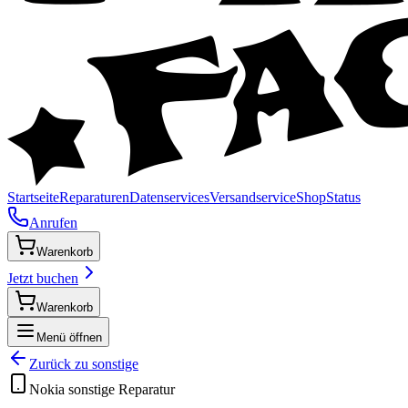
Startseite
Reparaturen
Datenservices
Versandservice
Shop
Status
Anrufen
Warenkorb
Jetzt buchen
Warenkorb
Menü öffnen
Zurück zu
sonstige
Nokia
sonstige
Reparatur