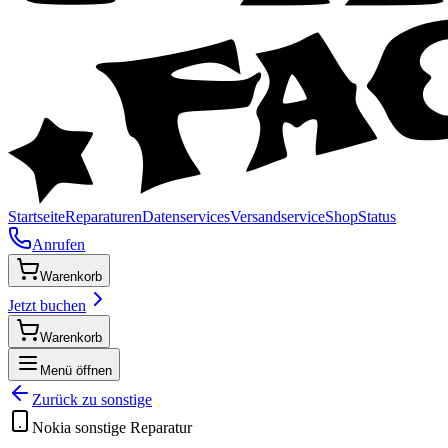
Startseite
Reparaturen
Datenservices
Versandservice
Shop
Status
Anrufen
Warenkorb
Jetzt buchen
Warenkorb
Menü öffnen
Zurück zu
sonstige
Nokia
sonstige
Reparatur