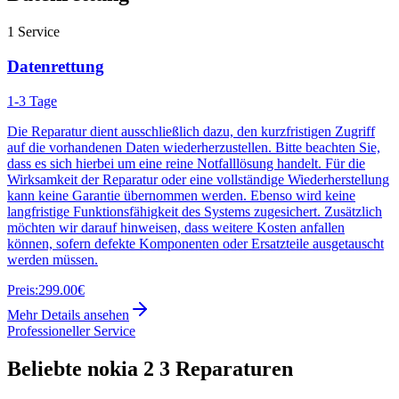
1
Service
Datenrettung
1-3 Tage
Die Reparatur dient ausschließlich dazu, den kurzfristigen Zugriff
auf die vorhandenen Daten wiederherzustellen. Bitte beachten Sie,
dass es sich hierbei um eine reine Notfalllösung handelt. Für die
Wirksamkeit der Reparatur oder eine vollständige Wiederherstellung
kann keine Garantie übernommen werden. Ebenso wird keine
langfristige Funktionsfähigkeit des Systems zugesichert. Zusätzlich
möchten wir darauf hinweisen, dass weitere Kosten anfallen
können, sofern defekte Komponenten oder Ersatzteile ausgetauscht
werden müssen.
Preis:
299.00€
Mehr Details ansehen
Professioneller Service
Beliebte
nokia 2 3
Reparaturen