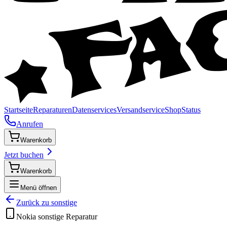
Startseite
Reparaturen
Datenservices
Versandservice
Shop
Status
Anrufen
Warenkorb
Jetzt buchen
Warenkorb
Menü öffnen
Zurück zu
sonstige
Nokia
sonstige
Reparatur