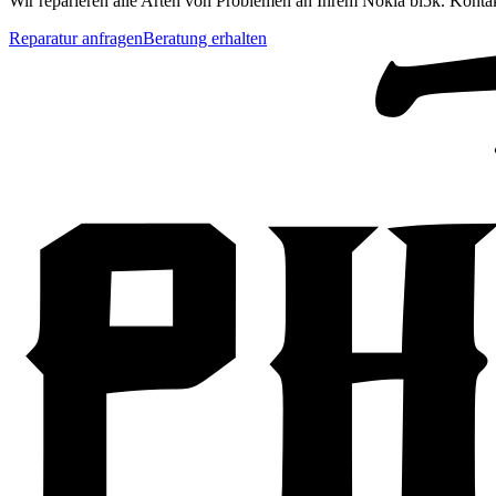
Wir reparieren alle Arten von Problemen an Ihrem
Nokia
bl5k
. Kontak
Reparatur anfragen
Beratung erhalten