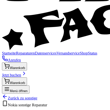
Startseite
Reparaturen
Datenservices
Versandservice
Shop
Status
Anrufen
Warenkorb
Jetzt buchen
Warenkorb
Menü öffnen
Zurück zu
sonstige
Nokia
sonstige
Reparatur