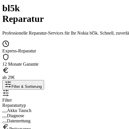
bl5k
Reparatur
Professionelle Reparatur-Services für Ihr
Nokia
bl5k
. Schnell, zuverl
Express-Reparatur
12 Monate Garantie
ab
29
€
Filter & Sortierung
Filter
Reparaturtyp
Akku Tausch
Diagnose
Datenrettung
Preisspanne