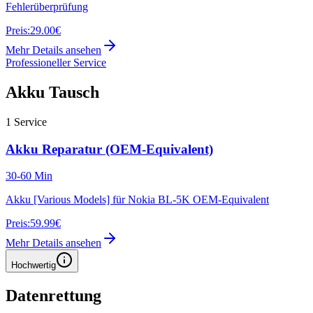
Fehlerüberprüfung
Preis:
29.00€
Mehr Details ansehen
Professioneller Service
Akku Tausch
1
Service
Akku Reparatur (OEM-Equivalent)
30-60 Min
Akku [Various Models] für Nokia BL-5K OEM-Equivalent
Preis:
59.99€
Mehr Details ansehen
Hochwertig
Datenrettung