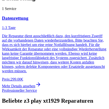
1
Service
Datenrettung
1-3 Tage
Die Reparatur dient ausschließlich dazu, den kurzfristigen Zugriff
auf die vorhandenen Daten wiederherzustellen. Bitte beachten Sie,
dass es sich hierbei um eine reine Notfalllösung handelt. Für die
Wirksamkeit der Reparatur oder eine vollständige Wiederherstellung
kann keine Garantie übernommen werden. Ebenso wird keine
langfristige Funktionsfähigkeit des Systems zugesichert. Zusätzlich
möchten wir darauf hinweisen, dass weitere Kosten anfallen
können, sofern defekte Komponenten oder Ersatzteile ausgetauscht
werden müssen.
Preis:
299.00€
Mehr Details ansehen
Professioneller Service
Beliebte
z3 play xt1929
Reparaturen