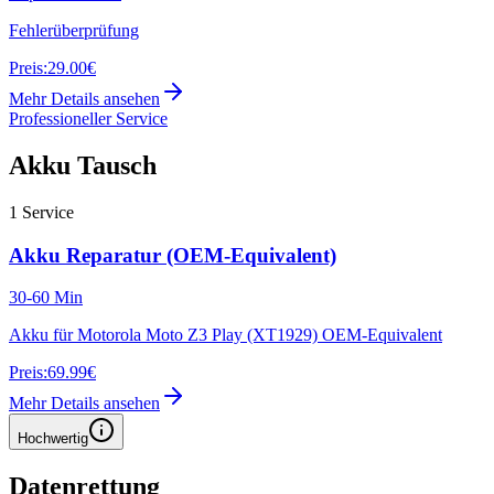
Fehlerüberprüfung
Preis:
29.00€
Mehr Details ansehen
Professioneller Service
Akku Tausch
1
Service
Akku Reparatur (OEM-Equivalent)
30-60 Min
Akku für Motorola Moto Z3 Play (XT1929) OEM-Equivalent
Preis:
69.99€
Mehr Details ansehen
Hochwertig
Datenrettung