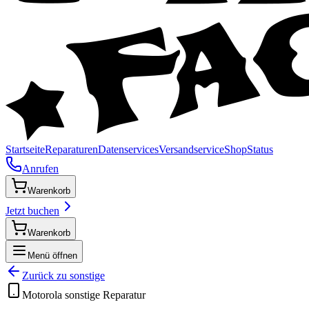
Startseite
Reparaturen
Datenservices
Versandservice
Shop
Status
Anrufen
Warenkorb
Jetzt buchen
Warenkorb
Menü öffnen
Zurück zu
sonstige
Motorola
sonstige
Reparatur